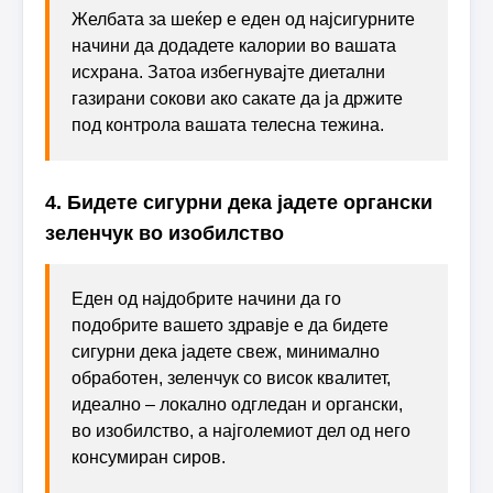
Желбата за шеќер е еден од најсигурните
начини да додадете калории во вашата
исхрана. Затоа избегнувајте диетални
газирани сокови ако сакате да ја држите
под контрола вашата телесна тежина.
4. Бидете сигурни дека јадете органски
зеленчук во изобилство
Еден од најдобрите начини да го
подобрите вашето здравје е да бидете
сигурни дека јадете свеж, минимално
обработен, зеленчук со висок квалитет,
идеално – локално одгледан и органски,
во изобилство, а најголемиот дел од него
консумиран сиров.