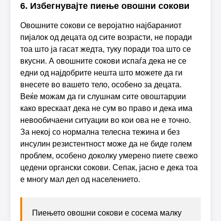
6. Избегнувајте пиење овошни сокови
Овошните сокови се веројатно најбараниот
пијалок од децата од сите возрасти, не поради
тоа што ја гасат жедта, туку поради тоа што се
вкусни. А овошните сокови испаѓа дека не се
едни од најдобрите нешта што можете да ги
внесете во вашето тело, особено за децата.
Веќе можам да ги слушнам сите овоштарџии
како врескаат дека не сум во право и дека има
невообичаени ситуации во кои ова не е точно.
За некој со нормална телесна тежина и без
инсулин резистентност може да не биде голем
проблем, особено доколку умерено пиете свежо
цедени органски сокови. Сепак, јасно е дека тоа
е многу мал дел од населението.
Пиењето овошни сокови е сосема малку