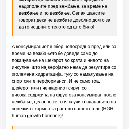
надополните пред вежбање, за време на
вежбање и по вежбање. Сепак шансите
говорат дека не вежбате доволно долго за
да го исцрпите телото од што било!
А консумираниот шеќер непосредно пред или за
време на вежбањето ќе доведе само до
покачување на шеќерот во крвта и нивото на
инсулин, што најверојатно нема да резултира со
зголемена хидратација, туку со намалување на
спортските перформанси. И не само тоа,
шеќерот или пченкарниот сируп со
висока содржина на фруктоза консумиран после
вежбање, целосно ќе го исклучи создавањето на
човечкиот хормон за раст во вашето тело (HGH-
human growth hormone)!