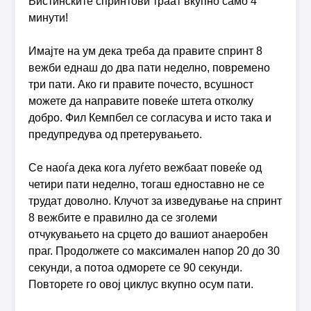
Вистинските спринтови траат вкупно само 4
минути!
Имајте на ум дека треба да правите спринт 8
вежби еднаш до два пати неделно, повремено
три пати. Ако ги правите почесто, всушност
можете да направите повеќе штета отколку
добро. Фил Кемпбел се согласува и исто така и
предупредува од претерувањето.
Се наоѓа дека кога луѓето вежбаат повеќе од
четири пати неделно, тогаш едноставно не се
трудат доволно. Клучот за изведување на спринт
8 вежбите е правилно да се зголеми
отчукувањето на срцето до вашиот анаеробен
праг. Продолжете со максимален напор 20 до 30
секунди, а потоа одморете се 90 секунди.
Повторете го овој циклус вкупно осум пати.