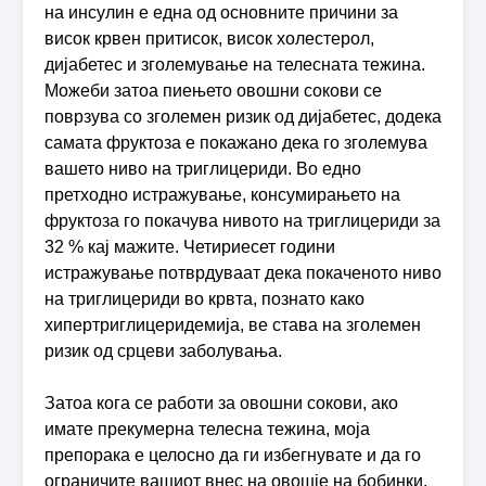
на инсулин е една од основните причини за
висок крвен притисок, висок холестерол,
дијабетес и зголемување на телесната тежина.
Можеби затоа пиењето овошни сокови се
поврзува со зголемен ризик од дијабетес, додека
самата фруктоза е покажано дека го зголемува
вашето ниво на триглицериди. Во едно
претходно истражување, консумирањето на
фруктоза го покачува нивото на триглицериди за
32 % кај мажите. Четириесет години
истражување потврдуваат дека покаченото ниво
на триглицериди во крвта, познато како
хипертриглицеридемија, ве става на зголемен
ризик од срцеви заболувања.
Затоа кога се работи за овошни сокови, ако
имате прекумерна телесна тежина, моја
препорака е целосно да ги избегнувате и да го
ограничите вашиот внес на овошје на бобинки.