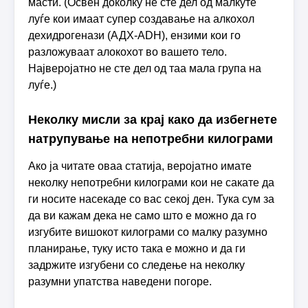
масти. (Освен доколку не сте дел од малкуте
луѓе кои имаат супер создавање на алкохол
дехидрогенази (АДХ-ADH), ензими кои го
разложуваат алокохот во вашето тело.
Најверојатно не сте дел од таа мала група на
луѓе.)
Неколку мисли за крај како да избегнете
натрупување на непотребни килограми
Ако ја читате оваа статија, веројатно имате
неколку непотребни килограми кои не сакате да
ги носите насекаде со вас секој ден. Тука сум за
да ви кажам дека не само што е можно да гo
изгубите вишокот килограми со малку разумно
планирање, туку исто така е можно и да ги
задржите изгубени со следење на неколку
разумни упатства наведени погоре.