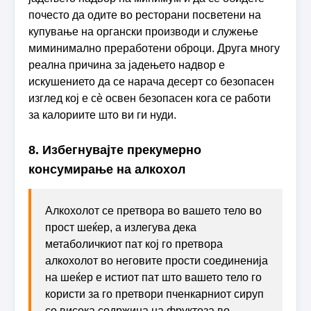
почесто да одите во ресторани посветени на
купување на органски производи и служење
миминимално преработени оброци. Друга многу
реална причина за јадењето надвор е
искушението да се нарача десерт со безопасен
изглед кој е сè освен безопасен кога се работи
за калориите што ви ги нуди.
8. Избегнувајте прекумерно
консумирање на алкохол
Алкохолот се претвора во вашето тело во
прост шеќер, а излегува дека
метаболичкиот пат кој го претвора
алкохолот во неговите прости соединенија
на шеќер е истиот пат што вашето тело го
користи за го претвори пченкарниот сируп
со висока содржина на фруктоза во