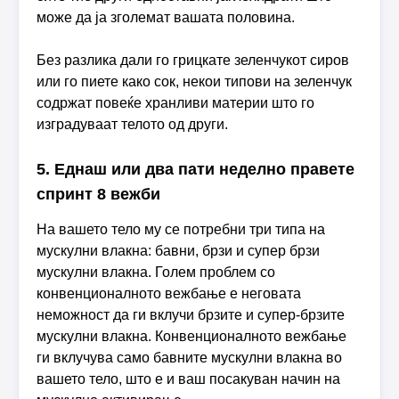
може да ја зголемат вашата половина.
Без разлика дали го грицкате зеленчукот сиров
или го пиете како сок, некои типови на зеленчук
содржат повеќе хранливи материи што го
изградуваат телото од други.
5. Еднаш или два пати неделно правете
спринт 8 вежби
На вашето тело му се потребни три типа на
мускулни влакна: бавни, брзи и супер брзи
мускулни влакна. Голем проблем со
конвенционалното вежбање е неговата
неможност да ги вклучи брзите и супер-брзите
мускулни влакна. Конвенционалното вежбање
ги вклучува само бавните мускулни влакна во
вашето тело, што е и ваш посакуван начин на