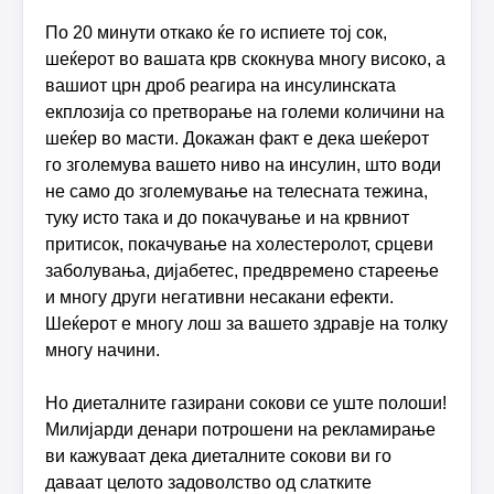
По 20 минути откако ќе го испиете тој сок,
шеќерот во вашата крв скокнува многу високо, а
вашиот црн дроб реагира на инсулинската
екплозија со претворање на големи количини на
шеќер во масти. Докажан факт е дека шеќерот
го зголемува вашето ниво на инсулин, што води
не само до зголемување на телесната тежина,
туку исто така и до покачување и на крвниот
притисок, покачување на холестеролот, срцеви
заболувања, дијабетес, предвремено стареење
и многу други негативни несакани ефекти.
Шеќерот е многу лош за вашето здравје на толку
многу начини.
Но диеталните газирани сокови се уште полоши!
Милијарди денари потрошени на рекламирање
ви кажуваат дека диеталните сокови ви го
даваат целото задоволство од слатките