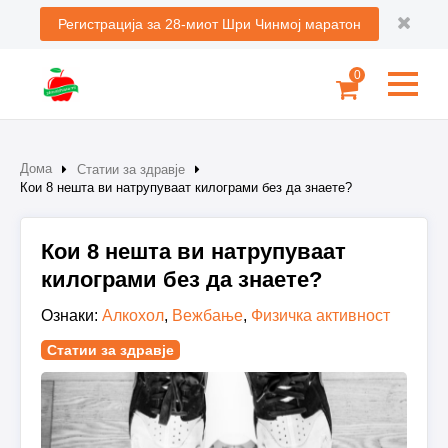
Регистрација за 28-миот Шри Чинмој маратон
0
Дома
Статии за здравје
Кои 8 нешта ви натрупуваат килограми без да знаете?
Кои 8 нешта ви натрупуваат
килограми без да знаете?
Ознаки:
Алкохол
,
Вежбање
,
Физичка активност
Статии за здравје