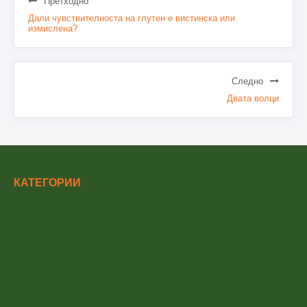
Претходно
Дали чувствителноста на глутен е вистинска или
измислена?
Следно
Двата волци
КАТЕГОРИИ