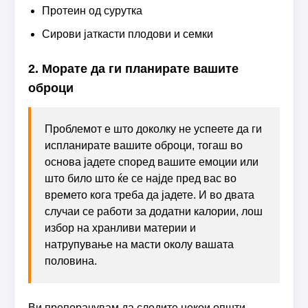
Протеин од сурутка
Сирови јаткасти плодови и семки
2. Морате да ги планирате вашите
оброци
Проблемот е што доколку не успеете да ги
испланирате вашите оброци, тогаш во
основа јадете според вашите емоции или
што било што ќе се најде пред вас во
времето кога треба да јадете. И во двата
случаи се работи за додатни калории, лош
избор на хранливи материи и
натрупување на масти околу вашата
половина.
Ви препорачувам да следите некои општи