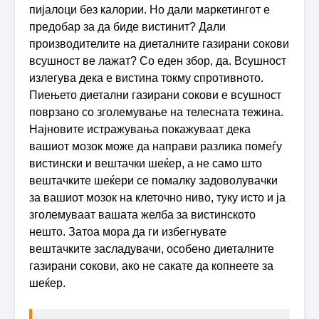
пијалоци без калории. Но дали маркетингот е
предобар за да биде вистинит? Дали
производителите на диеталните газирани сокови
всушност ве лажат? Со еден збор, да. Всушност
излегува дека е вистина токму спротивното.
Пиењето диетални газирани сокови е всушност
поврзано со зголемување на телесната тежина.
Најновите истражувања покажуваат дека
вашиот мозок може да направи разлика помеѓу
вистински и вештачки шеќер, а не само што
вештачките шеќери се помалку задоволувачки
за вашиот мозок на клеточно ниво, туку исто и ја
зголемуваат вашата желба за вистинското
нешто. Затоа мора да ги избегнувате
вештачките засладувачи, особено диеталните
газирани сокови, ако не сакате да копнеете за
шеќер.