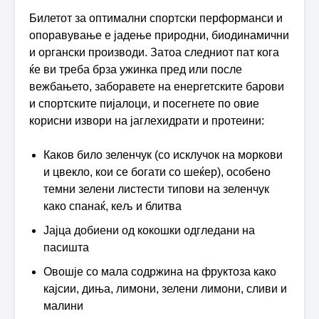
Билетот за оптимални спортски перформанси и
опоравување е јадење природни, биодинамични
и органски производи. Затоа следниот пат кога
ќе ви треба брза ужинка пред или после
вежбањето, заборавете на енергетските барови
и спортските пијалоци, и посегнете по овие
корисни извори на јаглехидрати и протеини:
Каков било зеленчук (со исклучок на моркови
и цвекло, кои се богати со шеќер), особено
темни зелени листести типови на зеленчук
како спанаќ, кељ и блитва
Јајца добиени од кокошки одгледани на
пасишта
Овошје со мала содржина на фруктоза како
кајсии, диња, лимони, зелени лимони, сливи и
малини