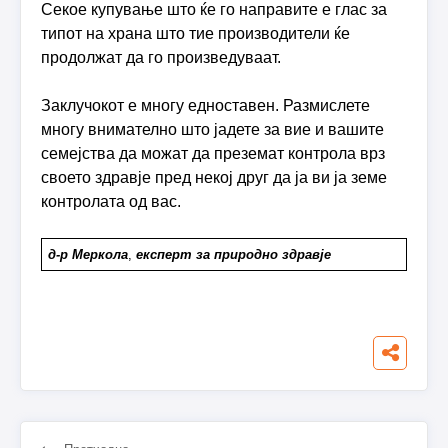
Секое купување што ќе го направите е глас за
типот на храна што тие производители ќе
продолжат да го произведуваат.
Заклучокот е многу едноставен. Размислете
многу внимателно што јадете за вие и вашите
семејства да можат да преземат контрола врз
своето здравје пред некој друг да ја ви ја земе
контролата од вас.
д-р Меркола
,
експерт за природно здравје