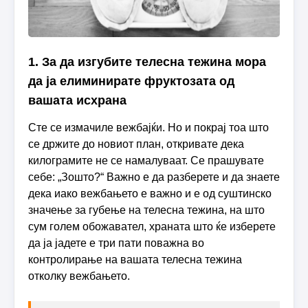
1. За да изгубите телесна тежина мора
да ја елиминирате фруктозата од
вашата исхрана
Сте се измачиле вежбајќи. Но и покрај тоа што
се држите до новиот план, откривате дека
килограмите не се намалуваат. Се прашувате
себе: „Зошто?“ Важно е да разберете и да знаете
дека иако вежбањето е важно и е од суштинско
значење за губење на телесна тежина, на што
сум голем обожавател, храната што ќе изберете
да ја јадете е три пати поважна во
контролирање на вашата телесна тежина
отколку вежбањето.