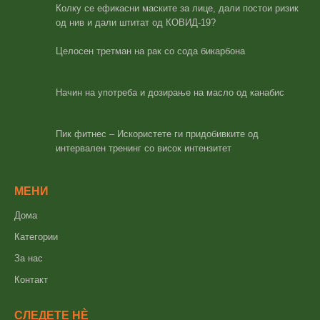
Колку се ефикасни маските за лице, дали постои ризик
од нив и дали штитат од КОВИД-19?
Целосен третман на рак со сода бикарбона
Начин на употреба и дозирање на масло од канабис
Пик фитнес – Искористете ги придобивките од
интервален тренинг со висок интензитет
МЕНИ
Дома
Категории
За нас
Контакт
СЛЕДЕТЕ НÈ