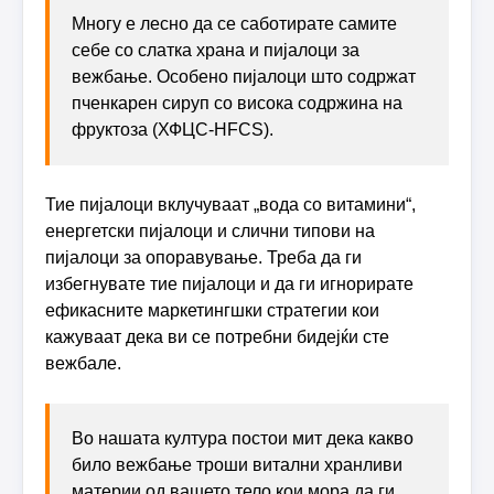
Многу е лесно да се саботирате самите
себе со слатка храна и пијалоци за
вежбање. Особено пијалоци што содржат
пченкарен сируп со висока содржина на
фруктоза (ХФЦС-HFCS).
Тие пијалоци вклучуваат „вода со витамини“,
енергетски пијалоци и слични типови на
пијалоци за опоравување. Треба да ги
избегнувате тие пијалоци и да ги игнорирате
ефикаснитe маркетингшки стратегии кои
кажуваат дека ви се потребни бидејќи сте
вежбале.
Во нашата култура постои мит дека какво
било вежбање троши витални хранливи
материи од вашето тело кои мора да ги