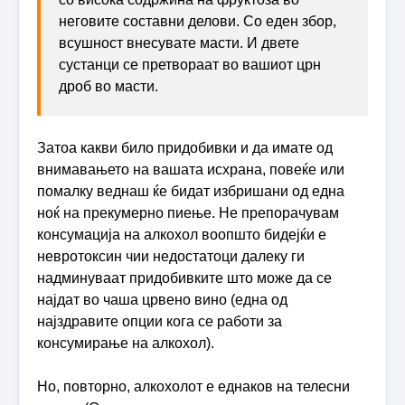
неговите составни делови. Со еден збор,
всушност внесувате масти. И двете
сустанци се претвораат во вашиот црн
дроб во масти.
Затоа какви било придобивки и да имате од
внимавањето на вашата исхрана, повеќе или
помалку веднаш ќе бидат избришани од една
ноќ на прекумерно пиење. Не препорачувам
консумација на алкохол воопшто бидејќи е
невротоксин чии недостатоци далеку ги
надминуваат придобивките што може да се
најдат во чаша црвено вино (една од
најздравите опции кога се работи за
консумирање на алкохол).
Но, повторно, алкохолот е еднаков на телесни