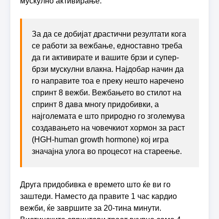
мускулно активирање.
За да се добијат драстични резултати кога
се работи за вежбање, едноставно треба
да ги активирате и вашите брзи и супер-
брзи мускулни влакна. Најдобар начин да
го направите тоа е преку нешто наречено
спринт 8 вежби. Вежбањето во стилот на
спринт 8 дава многу придобивки, а
најголемата е што природно го зголемува
создавањето на човечкиот хормон за раст
(HGH-human growth hormone) кој игра
значајна улога во процесот на стареење.
Друга придобивка е времето што ќе ви го
заштеди. Наместо да правите 1 час кардио
вежби, ќе завршите за 20-тина минути.