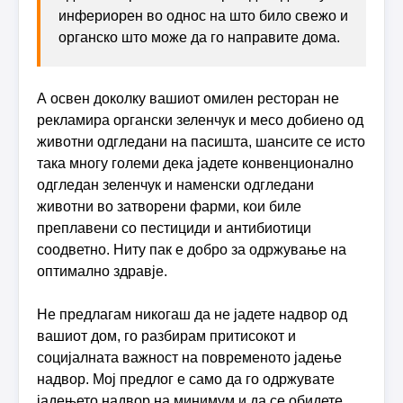
инфериорен во однос на што било свежо и
органско што може да го направите дома.
А освен доколку вашиот омилен ресторан не
рекламира органски зеленчук и месо добиено од
животни одгледани на пасишта, шансите се исто
така многу големи дека јадете конвенционално
одгледан зеленчук и наменски одгледани
животни во затворени фарми, кои биле
преплавени со пестициди и антибиотици
соодветно. Ниту пак е добро за одржување на
оптимално здравје.
Не предлагам никогаш да не јадете надвор од
вашиот дом, го разбирам притисокот и
социјалната важност на повременото јадење
надвор. Мој предлог е само да го одржувате
јадењето надвор на минимум и да се обидете