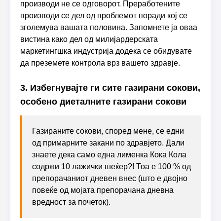
производи не се одговорот. Преработените
производи се дел од проблемот поради кој се
зголемува вашата половина. Запомнете ја оваа
вистина како дел од милијардерската
маркетингшка индустрија додека се обидувате
да преземете контрола врз вашето здравје.
3. Избегнувајте ги сите газирани сокови,
особено диеталните газирани сокови
Газираните сокови, според мене, се едни
од примарните закани по здравјето. Дали
знаете дека само една лименка Кока Кола
содржи 10 лажички шеќер?! Тоа е 100 % од
препорачаниот дневен внес (што е двојно
повеќе од мојата препорачана дневна
вредност за почеток).