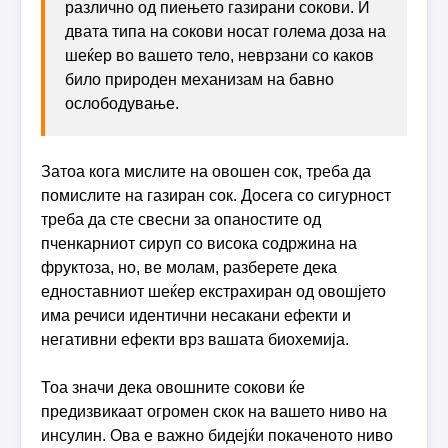
различно од пиењето газирани сокови. И
двата типа на сокови носат голема доза на
шеќер во вашето тело, неврзани со каков
било природен механизам на бавно
ослободување.
Затоа кога мислите на овошен сок, треба да
помислите на газиран сок. Досега со сигурност
треба да сте свесни за опаностите од
пченкарниот сируп со висока содржина на
фруктоза, но, ве молам, разберете дека
едноставниот шеќер екстрахиран од овошјето
има речиси идентични несакани ефекти и
негативни ефекти врз вашата биохемија.
Тоа значи дека овошните сокови ќе
предизвикаат огромен скок на вашето ниво на
инсулин. Ова е важно бидејќи покаченото ниво