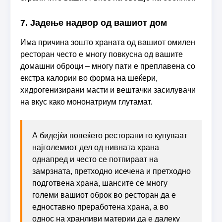
7. Јадење надвор од вашиот дом
Има причина зошто храната од вашиот омилен
ресторан често е многу повкусна од вашите
домашни оброци – многу пати е преплавена со
екстра калории во форма на шеќери,
хидрогенизирани масти и вештачки засилувачи
на вкус како мононатриум глутамат.
А бидејќи повеќето ресторани го купуваат
најголемиот дел од нивната храна
однапред и често се потпираат на
замрзната, претходно исечена и претходно
подготвена храна, шансите се многу
големи вашиот оброк во ресторан да е
едноставно преработена храна, а во
однос на хранливи материи да е далеку