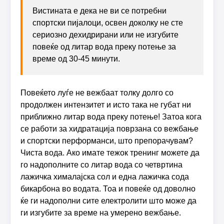
Вистината е дека не ви се потребни
спортски пијалоци, освен доколку не сте
сериозно дехидрирани или не изгубите
повеќе од литар вода преку потење за
време од 30-45 минути.
Повеќето луѓе не вежбаат толку долго со
продолжен интензитет и исто така не губат ни
приближно литар вода преку потење! Затоа кога
се работи за хидратација поврзана со вежбање
и спортски перформанси, што препорачувам?
Чиста вода. Ако имате тежок тренинг можете да
го надополните со литар вода со четвртина
лажичка хималајска сол и една лажичка сода
бикарбона во водата. Тоа и повеќе од доволно
ќе ги надополни сите електролити што може да
ги изгубите за време на умерено вежбање.