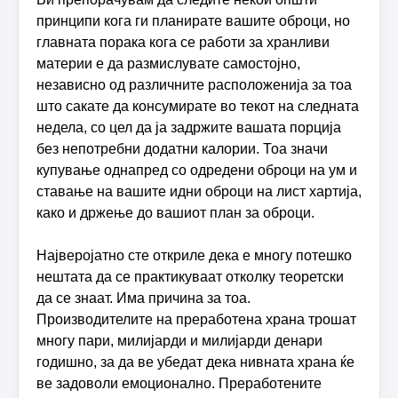
принципи кога ги планирате вашите оброци, но
главната порака кога се работи за хранливи
материи е да размислувате самостојно,
независно од различните расположенија за тоа
што сакате да консумирате во текот на следната
недела, со цел да ја задржите вашата порција
без непотребни додатни калории. Тоа значи
купување однапред со одредени оброци на ум и
ставање на вашите идни оброци на лист хартија,
како и држење до вашиот план за оброци.
Најверојатно сте откриле дека е многу потешко
нештата да се практикуваат отколку теоретски
да се знаат. Има причина за тоа.
Производителите на преработена храна трошат
многу пари, милијарди и милијарди денари
годишно, за да ве убедат дека нивната храна ќе
ве задоволи емоционално. Преработените