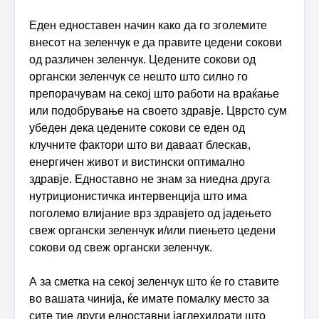
Еден едноставен начин како да го зголемите
внесот на зеленчук е да правите цедени сокови
од различен зеленчук. Цедените сокови од
органски зеленчук се нешто што силно го
препорачувам на секој што работи на враќање
или подобрување на своето здравје. Цврсто сум
убеден дека цедените сокови се еден од
клучните фактори што ви даваат блескав,
енергичен живот и вистински оптимално
здравје. Едноставно не знам за ниедна друга
нутриционистичка интервенција што има
поголемо влијание врз здравјето од јадењето
свеж органски зеленчук и/или пиењето цедени
сокови од свеж органски зеленчук.
А за сметка на секој зеленчук што ќе го ставите
во вашата чинија, ќе имате помалку место за
сите тие други едноставни јаглехидрати што