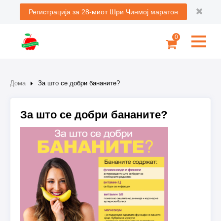
Регистрација за 28-миот Шри Чинмој маратон
0
Дома
За што се добри бананите?
За што се добри бананите?