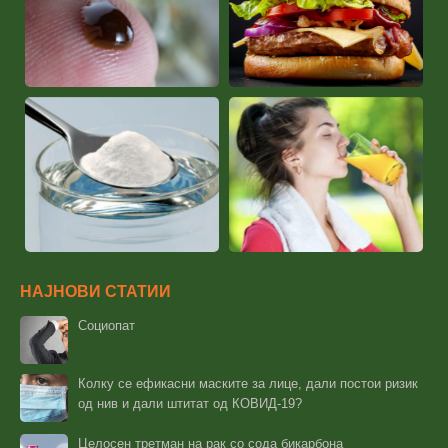
НАЈНОВИ СТАТИИ
Социопат
Колку се ефикасни маските за лице, дали постои ризик
од нив и дали штитат од КОВИД-19?
Целосен третман на рак со сода бикарбона