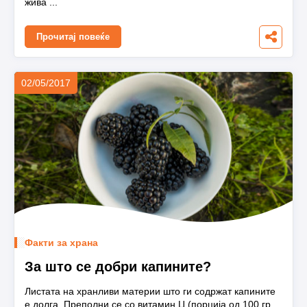
жива ...
Прочитај повеќе
02/05/2017
Факти за храна
За што се добри капините?
Листата на хранливи материи што ги содржат капините
е долга. Преполни се со витамин Ц (порција од 100 гр