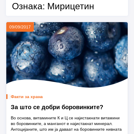
Ознака:
Мирицетин
09/09/2017
Факти за храна
За што се добри боровинките?
Во основа, витамините К и Ц се најистакнати витамини
во боровинките, а манганот е најистакнат минерал.
Антоцијаните, што им ја даваат на боровинките нивната