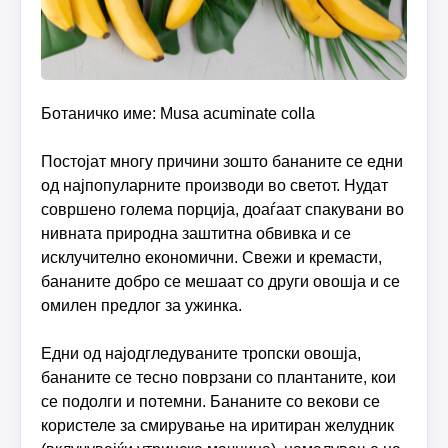
Ботаничко име: Musa acuminate colla
Постојат многу причини зошто бананите се едни
од најпопуларните производи во светот. Нудат
совршено голема порција, доаѓаат спакувани во
нивната природна заштитна обвивка и се
исклучително економични. Свежи и кремасти,
бананите добро се мешаат со други овошја и се
омилен предлог за ужинка.
Едни од најодгледуваните тропски овошја,
бананите се тесно поврзани со плантаните, кои
се подолги и потемни. Бананите со векови се
користеле за смирување на иритиран желудник