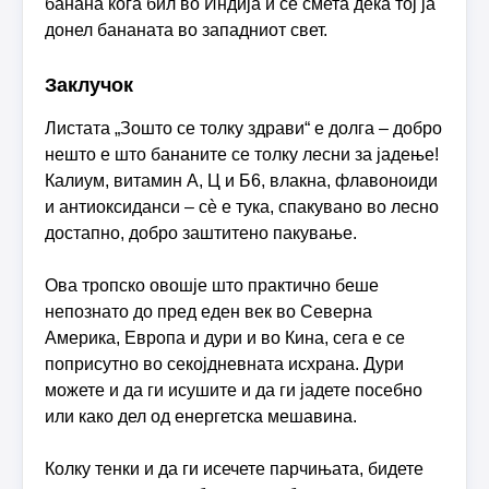
банана кога бил во Индија и се смета дека тој ја
донел бананата во западниот свет.
Заклучок
Листата „Зошто се толку здрави“ е долга – добро
нешто е што бананите се толку лесни за јадење!
Калиум, витамин А, Ц и Б6, влакна, флавоноиди
и антиоксиданси – сè е тука, спакувано во лесно
достапно, добро заштитено пакување.
Ова тропско овошје што практично беше
непознато до пред еден век во Северна
Америка, Европа и дури и во Кина, сега е се
поприсутно во секојдневната исхрана. Дури
можете и да ги исушите и да ги јадете посебно
или како дел од енергетска мешавина.
Колку тенки и да ги исечете парчињата, бидете