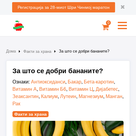
Регистрација за 28-миот Шри Чинмој маратон
0
Дома
За што се добри бананите?
Факти за храна
За што се добри бананите?
Ознаки:
Антиоксиданси
,
Бакар
,
Бета-каротин
,
Витамин А
,
Витамин Б6
,
Витамин Ц
,
Дијабетес
,
Зеаксантин
,
Калиум
,
Лутеин
,
Магнезиум
,
Манган
,
Рак
Факти за храна