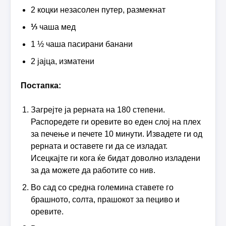
2 коцки незасолен путер, размекнат
⅓
чаша мед
1 ½ чаша пасирани банани
2 јајца, изматени
Постапка:
Загрејте ја рерната на 180 степени.
Распоредете ги оревите во еден слој на плех
за печење и печете 10 минути. Извадете ги од
рерната и оставете ги да се изладат.
Исецкајте ги кога ќе бидат доволно изладени
за да можете да работите со нив.
Во сад со средна големина ставете го
брашното, солта, прашокот за пециво и
оревите.