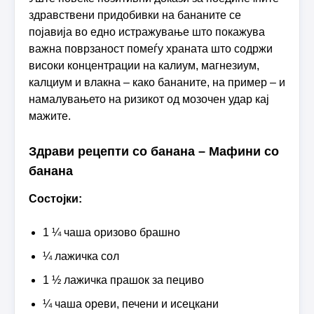
здравствени придобивки на бананите се
појавија во едно истражување што покажува
важна поврзаност помеѓу храната што содржи
високи концентрации на калиум, магнезиум,
калциум и влакна – како бананите, на пример – и
намалувањето на ризикот од мозочен удар кај
мажите.
Здрави рецепти со банана – Мафини со
банана
Состојки:
1 ¼ чаша оризово брашно
¼ лажичка сол
1 ½ лажичка прашок за пециво
¼ чаша ореви, печени и исецкани