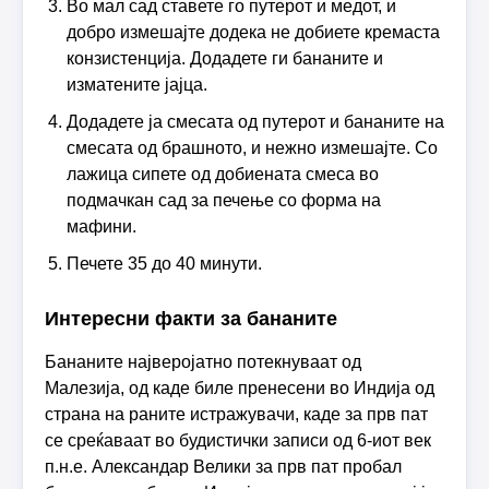
Во мал сад ставете го путерот и медот, и
добро измешајте додека не добиете кремаста
конзистенција. Додадете ги бананите и
изматените јајца.
Додадете ја смесата од путерот и бананите на
смесата од брашното, и нежно измешајте. Со
лажица сипете од добиената смеса во
подмачкан сад за печење со форма на
мафини.
Печете 35 до 40 минути.
Интересни факти за бананите
Бананите најверојатно потекнуваат од
Малезија, од каде биле пренесени во Индија од
страна на раните истражувачи, каде за прв пат
се среќаваат во будистички записи од 6-иот век
п.н.е. Александар Велики за прв пат пробал