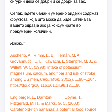
сигурни дека се добри и се добри за вас.
Сепак, јадете банани умерено бидејќи содржат
фруктоза, која што може да биде штетна за
вашето здравје ако ја консумирате во
прекумерни количини.
Извори:
Ascherio, A., Rimm, E. B., Hernán, M. A.,
Giovannucci, E. L., Kawachi, I., Stampfer, M. J., &
Willett, W. C. (1998). Intake of potassium,
magnesium, calcium, and fiber and risk of stroke
among US men.
Circulation, 98
(12), 1198–1204.
https://doi.org/10.1161/01.cir.98.12.1198
Englberger, L., Darnton-Hill, I., Coyne, T.,
Fitzgerald, M. H., & Marks, G. C. (2003).
Carotenoid-rich bananas: a potential food source