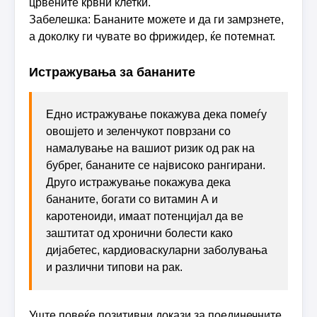
црвените крвни клетки.
Забелешка: Бананите можете и да ги замрзнете,
а доколку ги чувате во фрижидер, ќе потемнат.
Истражувања за бананите
Едно истражување покажува дека помеѓу
овошјето и зеленчукот поврзани со
намалување на вашиот ризик од рак на
бубрег, бананите се највисоко рангирани.
Друго истражување покажува дека
бананите, богати со витамин А и
каротеноиди, имаат потенцијал да ве
заштитат од хронични болести како
дијабетес, кардиоваскуларни заболувања
и различни типови на рак.
Уште повеќе позитивни докази за поединечните