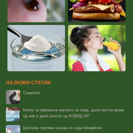
НАЈНОВИ СТАТИИ
Социопат
Колку се ефикасни маските за лице, дали постои ризик
од нив и дали штитат од КОВИД-19?
Целосен третман на рак со сода бикарбона