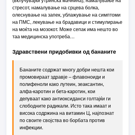
(вклучувајќи утринска мачнина), намалување на
стресот, намалување на срцева болка,
олеснување на запек, ублажување на симптоми
на ПМС, лекување на брадавици и стимулирање
на моќта на мозокот. Може сепак има нешто во
таа медицинска употреба…
Здравствени придобивки од бананите
Бананите содржат многу добри нешта кои
промовираат здравје – флавоноиди и
полифеноли како лутеин, зеаксантин,
алфа-каротин и бета-каротин, кои
делуваат како антиоксиданси голтајќи ги
слободните радикали. Исто така имаат и
висока содржина на витамин Ц, најпознат
по своите својства во борбата против
инфекции.