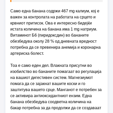
Само една банана содржи 467 mg калиум, кој е
важен за контролата на работата на срцето и
крвниот притисок. Ова е интересно бидејќи
истата количина на банана има 1 mg натриум.
Витаминот Б6 (пиридоксдин) во бананите
обезбедува околу 28 % од дневната вредност
потребна да се превенира анемија и коронарна
артериска болест.
Тоа е само еден дел. Влакната присутни во
изобилство во бананите помагаат во регулација
на вашиот дигестивен систем. Магнезиумот
помага да се зајакнат вашите коски и го
заштитува вашето срце. Манганот е потребен за
се активира антиоксидантниот ензим. Една
банана обезбедува соодветна количина на
бакар потребна за да продолжи да се создаваат